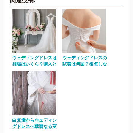
関連投稿:
ウェディングドレスは
ウェディングドレスの
相場はいくら？購入と
試着は何回？後悔しな
レンタルどっちがい
いドレス選びのコツを
い？
解説
白無垢からウェディン
グドレスへ華麗なる変
身【お色直し編】